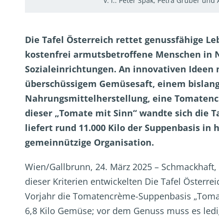
v. l.: Peter Spak, Petra Gruber un
Die Tafel Österreich rettet genussfähige L
kostenfrei armutsbetroffene Menschen in 
Sozialeinrichtungen. An innovativen Ideen 
überschüssigem Gemüsesaft, einem bislan
Nahrungsmittelherstellung, eine Tomatencr
dieser „Tomate mit Sinn“ wandte sich die T
liefert rund 11.000 Kilo der Suppenbasis i
gemeinnützige Organisation.
Wien/Gallbrunn, 24. März 2025 – Schmackhaft,
dieser Kriterien entwickelten Die Tafel Öster
Vorjahr die Tomatencrème-Suppenbasis „Tomate
6,8 Kilo Gemüse; vor dem Genuss muss es led