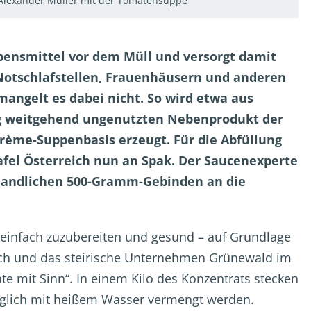
d Alexander Müller mit der Tomatensuppe
ebensmittel vor dem Müll und versorgt damit
Notschlafstellen, Frauenhäusern und anderen
mangelt es dabei nicht. So wird etwa aus
g weitgehend ungenutzten Nebenprodukt der
ème-Suppenbasis erzeugt. Für die Abfüllung
afel Österreich nun an Spak. Der Saucenexperte
n handlichen 500-Gramm-Gebinden an die
 einfach zuzubereiten und gesund – auf Grundlage
reich und das steirische Unternehmen Grünewald im
 mit Sinn“. In einem Kilo des Konzentrats stecken
iglich mit heißem Wasser vermengt werden.